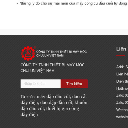
- Những lý do cho sự mài mòn của máy công cụ đầu cuối tự động 
Liên
CÔNG TY TNHH THIẾT BỊ MÁY MÓC
Add:
S
CHULUN VIỆT NAM
Liên h
Điện th
Hotlin
Zalo: 0
máy d
ậ
p
đầ
u c
ốt,
dao c
ắ
t
Từ khóa:
dây
đ
i
ệ
n,
dao d
ậ
p
đầ
u c
ốt,
khuôn
Zalo:
0
d
ậ
p
đầ
u c
ốt,
thi
ế
t b
ị
gia công
Wecha
dây
đ
i
ện
websit