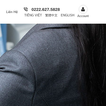
0222.627.5828
Liên Hệ
TIẾNG VIỆT
繁體中文
ENGLISH
Account