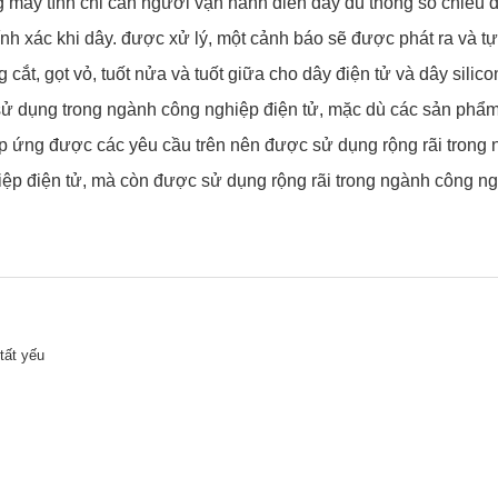
 máy tính chỉ cần người vận hành điền đầy đủ thông số chiều d
ính xác khi dây. được xử lý, một cảnh báo sẽ được phát ra và t
ắt, gọt vỏ, tuốt nửa và tuốt giữa cho dây điện tử và dây silico
 sử dụng trong ngành công nghiệp điện tử, mặc dù các sản phẩm
 ứng được các yêu cầu trên nên được sử dụng rộng rãi trong n
p điện tử, mà còn được sử dụng rộng rãi trong ngành công ngh
tất yếu