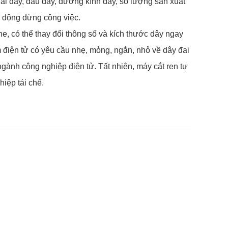
ài dây, đầu dây, đường kính dây, số lượng sản xuất
ự động dừng công việc.
ne, có thể thay đổi thông số và kích thước dây ngay
 điện tử có yêu cầu nhẹ, mỏng, ngắn, nhỏ về dây đai
gành công nghiệp điện tử. Tất nhiên, máy cắt ren tự
iệp tái chế.