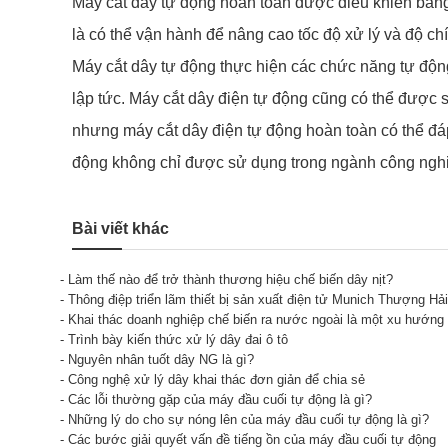
Máy cắt dây tự động hoàn toàn được điều khiển bằng
là có thể vận hành để nâng cao tốc độ xử lý và độ ch
Máy cắt dây tự động thực hiện các chức năng tự động c
lập tức. Máy cắt dây điện tự động cũng có thể được
nhưng máy cắt dây điện tự động hoàn toàn có thể đáp
động không chỉ được sử dụng trong ngành công nghiệ
Bài viết khác
- Làm thế nào để trở thành thương hiệu chế biến dây nịt?
- Thông điệp triển lãm thiết bị sản xuất điện tử Munich Thượng Hải
- Khai thác doanh nghiệp chế biến ra nước ngoài là một xu hướng 
- Trình bày kiến thức xử lý dây đai ô tô
- Nguyên nhân tuốt dây NG là gì?
- Công nghệ xử lý dây khai thác đơn giản để chia sẻ
- Các lỗi thường gặp của máy đầu cuối tự động là gì?
- Những lý do cho sự nóng lên của máy đầu cuối tự động là gì?
- Các bước giải quyết vấn đề tiếng ồn của máy đầu cuối tự động