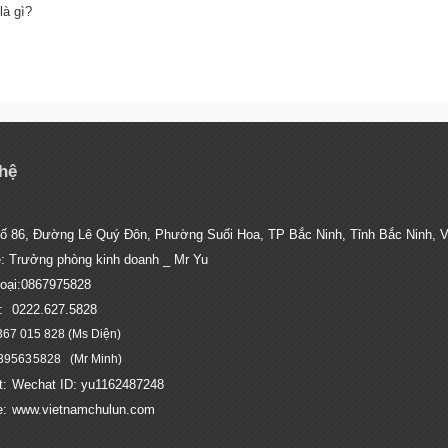
là gì?
 hệ
ố 86, Đường Lê Quý Đôn, Phường Suối Hoa, TP Bắc Ninh, Tỉnh Bắc Ninh, 
ệ: Trưởng phòng kinh doanh _ Mr Yu
oại:
0867975828
e:
0222.627.5828
367 015 828 (Ms Diện)
395635828
(Mr Minh)
t:
Wechat ID: yu1162487248
e:
www.vietnamchulun.com