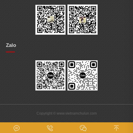
Zalo
Copyright © www.vietnamchulun.com
0367 015 828