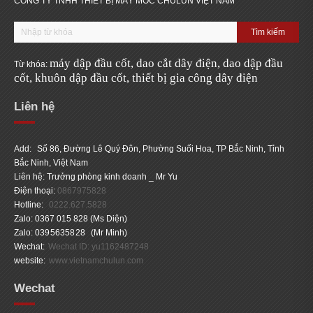
CÔNG TY TNHH THIẾT BỊ MÁY MÓC CHULUN VIỆT NAM
máy d
ậ
p
đầ
u c
ốt,
dao c
ắ
t dây
đ
i
ệ
n,
dao d
ậ
p
đầ
u
Từ khóa:
c
ốt,
khuôn d
ậ
p
đầ
u c
ốt,
thi
ế
t b
ị
gia công dây
đ
i
ện
Liên hệ
Add:
Số 86, Đường Lê Quý Đôn, Phường Suối Hoa, TP Bắc Ninh, Tỉnh
Bắc Ninh, Việt Nam
Liên hệ: Trưởng phòng kinh doanh _ Mr Yu
Điện thoại:
0867975828
Hotline:
0222.627.5828
Zalo: 0367 015 828 (Ms Diện)
Zalo:
0395635828
(Mr Minh)
Wechat:
Wechat ID: yu1162487248
website:
www.vietnamchulun.com
Wechat