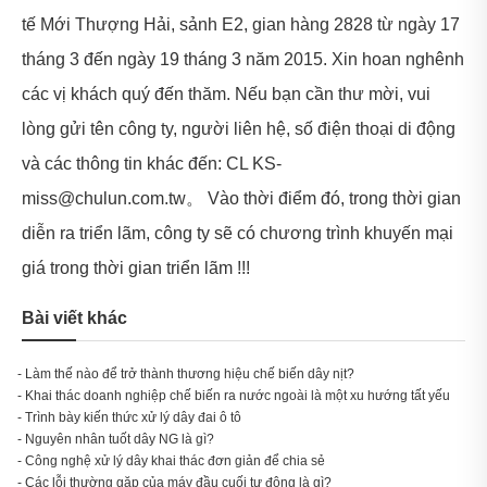
tế Mới Thượng Hải, sảnh E2, gian hàng 2828 từ ngày 17
tháng 3 đến ngày 19 tháng 3 năm 2015. Xin hoan nghênh
các vị khách quý đến thăm. Nếu bạn cần thư mời, vui
lòng gửi tên công ty, người liên hệ, số điện thoại di động
và các thông tin khác đến: CL KS-
miss@chulun.com.tw。 Vào thời điểm đó, trong thời gian
diễn ra triển lãm, công ty sẽ có chương trình khuyến mại
giá trong thời gian triển lãm !!!
Bài viết khác
- Làm thế nào để trở thành thương hiệu chế biến dây nịt?
- Khai thác doanh nghiệp chế biến ra nước ngoài là một xu hướng tất yếu
- Trình bày kiến thức xử lý dây đai ô tô
- Nguyên nhân tuốt dây NG là gì?
- Công nghệ xử lý dây khai thác đơn giản để chia sẻ
- Các lỗi thường gặp của máy đầu cuối tự động là gì?