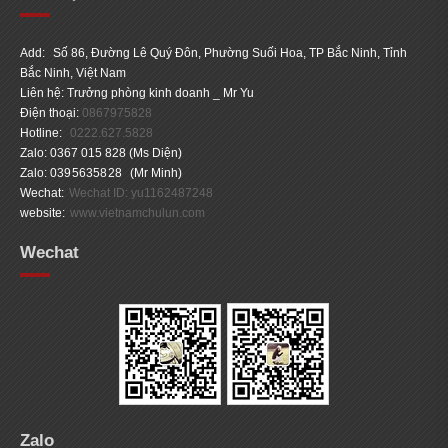
Add:
Số 86, Đường Lê Quý Đôn, Phường Suối Hoa, TP Bắc Ninh, Tỉnh
Bắc Ninh, Việt Nam
Liên hệ: Trưởng phòng kinh doanh _ Mr Yu
Điện thoại:
0867975828
Hotline:
0222.627.5828
Zalo: 0367 015 828 (Ms Diện)
Zalo:
0395635828
(Mr Minh)
Wechat:
Wechat ID: yu1162487248
website:
www.vietnamchulun.com
Wechat
Zalo