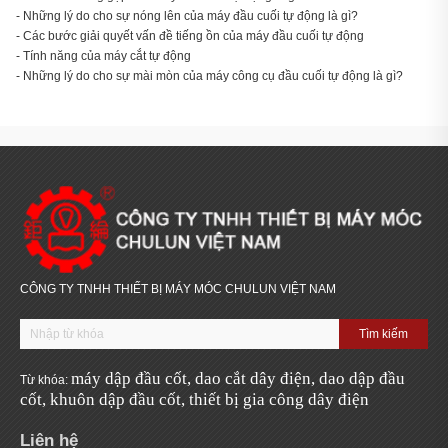
- Những lý do cho sự nóng lên của máy đầu cuối tự động là gì?
- Các bước giải quyết vấn đề tiếng ồn của máy đầu cuối tự động
- Tính năng của máy cắt tự động
- Những lý do cho sự mài mòn của máy công cụ đầu cuối tự động là gì?
CÔNG TY TNHH THIẾT BỊ MÁY MÓC CHULUN VIỆT NAM
máy d
ậ
p
đầ
u c
ốt,
dao c
ắ
t dây
đ
i
ệ
n,
dao d
ậ
p
đầ
u
Từ khóa:
c
ốt,
khuôn d
ậ
p
đầ
u c
ốt,
thi
ế
t b
ị
gia công dây
đ
i
ện
Liên hệ