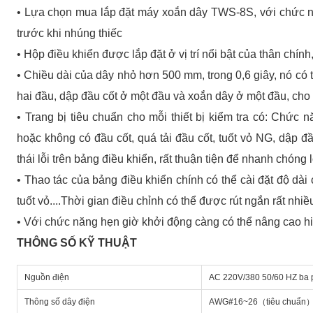
•
Lựa chọn mua lắp đặt máy xoắn dây TWS-8S, với chức nă
trước khi nhúng thiếc
•
Hộp điều khiển được lắp đặt ở vị trí nổi bật của thân chính
•
Chiều dài của dây nhỏ hơn 500 mm, trong 0,6 giây, nó có t
hai đầu, dập đầu cốt ở một đầu và xoắn dây ở một đầu, cho t
•
Trang bị tiêu chuẩn cho mỗi thiết bị kiểm tra có: Chức 
hoặc không có đầu cốt, quá tải đầu cốt, tuốt vỏ NG, dập đầ
thái lỗi trên bảng điều khiển, rất thuận tiện để nhanh chóng
•
Thao tác của bảng điều khiển chính có thể cài đặt độ dài 
tuốt vỏ....Thời gian điều chỉnh có thể được rút ngắn rất nhiề
•
​Với chức năng hẹn giờ khởi động càng có thể nâng cao hi
THÔNG SỐ KỸ THUẬT
Nguồn điện
AC 220V/380 50/60 HZ ba 
Thông số dây điện
AWG#16~26（tiêu chuẩn