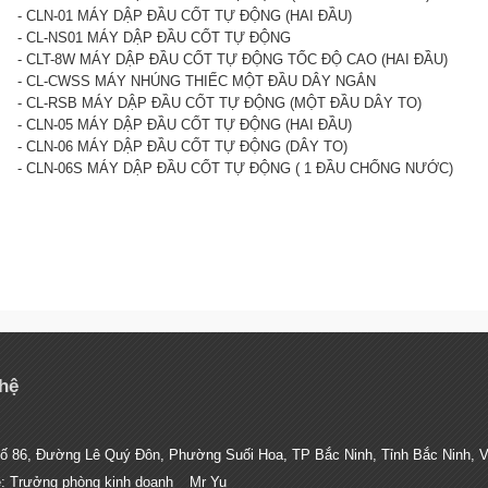
- CLN-01 MÁY DẬP ĐẦU CỐT TỰ ĐỘNG (HAI ĐẦU)
- CL-NS01 MÁY DẬP ĐẦU CỐT TỰ ĐỘNG
- CLT-8W MÁY DẬP ĐẦU CỐT TỰ ĐỘNG TỐC ĐỘ CAO (HAI ĐẦU)
- CL-CWSS MÁY NHÚNG THIẾC MỘT ĐẦU DÂY NGẮN
- CL-RSB MÁY DẬP ĐẦU CỐT TỰ ĐỘNG (MỘT ĐẦU DÂY TO)
- CLN-05 MÁY DẬP ĐẦU CỐT TỰ ĐỘNG (HAI ĐẦU)
- CLN-06 MÁY DẬP ĐẦU CỐT TỰ ĐỘNG (DÂY TO)
- CLN-06S MÁY DẬP ĐẦU CỐT TỰ ĐỘNG ( 1 ĐẦU CHỐNG NƯỚC)
 hệ
ố 86, Đường Lê Quý Đôn, Phường Suối Hoa, TP Bắc Ninh, Tỉnh Bắc Ninh, 
ệ: Trưởng phòng kinh doanh _ Mr Yu