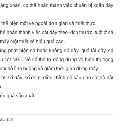
ng xoắn, có thể hoàn thành việc chuẩn bị xoắn dây
, thể hiện một vẻ ngoài đơn giản và thiết thực.
hể hoàn thành việc cắt dây theo kích thước, tuốt ở cả
hấy một thiết kế hiệu quả cao.
năng phát hiện có hoặc không có dây, quá tải dây, có
u cốt NG....Nó có thể tự động dừng và hiển thị trạng
 loại bỏ tình huống và giảm thời gian dừng máy.
cắt, số dây, số đếm, điều chỉnh độ sâu dao cắt,độ dài
u.
ệu quả sản xuất.
pha 15A
）