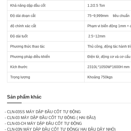
Khả năng dập đầu cốt
1.2/2.5 Ton
Độ dài đoạn cắt
75~9,999mm tiêu chuẩn
độ chính xác cắt
Phạm vi biến động 1mm + đ
Độ dài tuốt
2.5~12mm
Phương thức thao tác
Thủ công, động tác hành trì
Phương pháp điều khiển
Điện tử, động cơ và cơ cấ
Kích thước
2310L*1050W*1600H mm
Trọng lượng
Khoảng 750kgs
Sản phẩm khác
- CLN-03SS MÁY DẬP ĐẦU CỐT TỰ ĐỘNG
- CLN-03 MÁY DẬP ĐẦU CỐT TỰ ĐỘNG ( HAI ĐẦU)
- CLN-03-CH MÁY DẬP ĐẦU CỐT TỰ ĐỘNG
- CLN-03N MÁY DẬP ĐẦU CỐT TỰ ĐỘNG( HAI ĐẦU DÂY NHỎ)