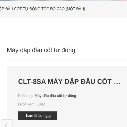
DẬP ĐẦU CỐT TỰ ĐỘNG TỐC ĐỘ CAO (MỘT ĐẦU)
Máy dập đầu cốt tự động
CLT-8SA MÁY DẬP ĐẦU CỐT TỰ ĐỘNG TỐC ĐỘ CAO (MỘT ĐẦU)
Phân loại:
Máy dập đầu cốt tự động
Lượt xem:
1092
Tham khảo ngay