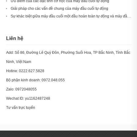
Ưu điểm của các đặc tính cơ học của máy đầu cuối tự động
Giải pháp cho các vấn đề chung của máy đầu cuối tự động
Sự khác biệt giữa máy đầu cuối một đầu hoàn toàn tự động và máy đầu cuối hai đầu là gì?
Liên hệ
Add: Số 86, Đường Lê Quý Đôn, Phường Suối Hoa, TP Bắc Ninh, Tỉnh Bắc
Ninh, Việt Nam
Hotine:
0222.627.5828
Bộ phận kinh doanh:
0972.048.055
Zalo:
0972048055
Wechat ID:
yu1162487248
Tư vấn trực tuyến