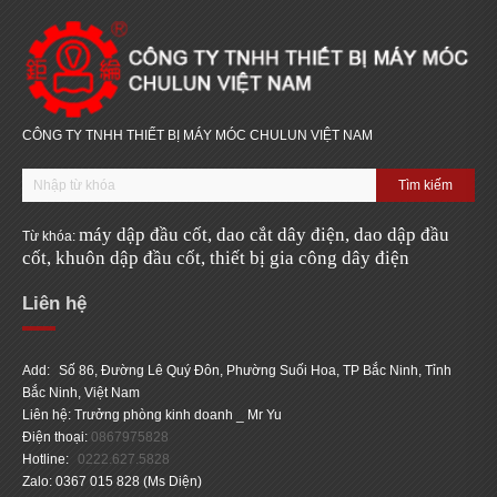
CÔNG TY TNHH THIẾT BỊ MÁY MÓC CHULUN VIỆT NAM
máy d
ậ
p
đầ
u c
ốt,
dao c
ắ
t dây
đ
i
ệ
n,
dao d
ậ
p
đầ
u
Từ khóa:
c
ốt,
khuôn d
ậ
p
đầ
u c
ốt,
thi
ế
t b
ị
gia công dây
đ
i
ện
Liên hệ
Add:
Số 86, Đường Lê Quý Đôn, Phường Suối Hoa, TP Bắc Ninh, Tỉnh
Bắc Ninh, Việt Nam
Liên hệ: Trưởng phòng kinh doanh _ Mr Yu
Điện thoại:
0867975828
Hotline:
0222.627.5828
Zalo: 0367 015 828 (Ms Diện)