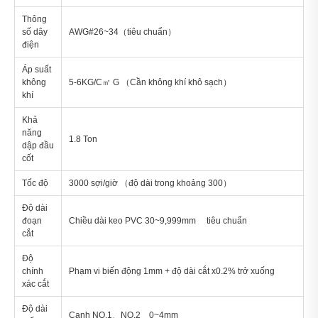
Thông
số dây
AWG#26~34（tiêu chuẩn）
điện
Áp suất
không
5-6KG/C㎡ G （Cần không khí khô sạch）
khí
Khả
năng
1.8 Ton
dập đầu
cốt
Tốc độ
3000 sợi/giờ （độ dài trong khoảng 300）
Độ dài
đoạn
Chiều dài keo PVC 30~9,999mm tiêu chuẩn
cắt
Độ
chính
Phạm vi biến động 1mm + độ dài cắt x0.2% trở xuống
xác cắt
Độ dài
Cạnh NO.1、NO.2 0~4mm