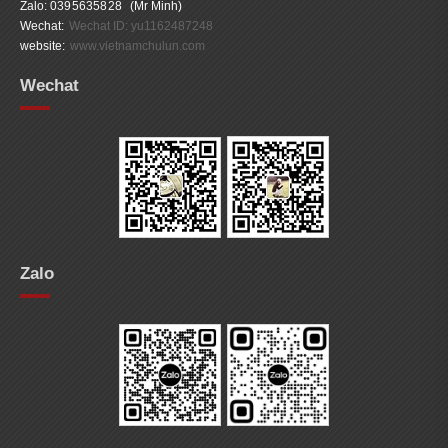
Zalo:
0395635828
(Mr Minh)
Wechat:
Wechat ID: yu1162487248
website:
www.vietnamchulun.com
Wechat
Zalo