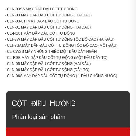
- CLN-03SS MÁY DẬP ĐẦU CỐT TỰ ĐỘNG
- CLN-03 MÁY DẬP ĐẦU CỐT TỰ ĐỘNG ( HAI ĐẦU)
- CLN-03-CH MÁY DẬP ĐẦU CỐT TỰ ĐỘNG
- CLN-01 MÁY DẬP ĐẦU CỐT TỰ ĐỘNG (HAI ĐẦU)
- CL-NS01 MÁY DẬP ĐẦU CỐT TỰ ĐỘNG
- CLT-8W MÁY DẬP ĐẦU CỐT TỰ ĐỘNG TỐC ĐỘ CAO (HAI ĐẦU)
- CLT-8SA MÁY DẬP ĐẦU CỐT TỰ ĐỘNG TỐC ĐỘ CAO (MỘT ĐẦU)
- CL-CWSS MÁY NHÚNG THIẾC MỘT ĐẦU DÂY NGẮN
- CL-RSB MÁY DẬP ĐẦU CỐT TỰ ĐỘNG (MỘT ĐẦU DÂY TO)
- CLN-05 MÁY DẬP ĐẦU CỐT TỰ ĐỘNG (HAI ĐẦU)
- CLN-06 MÁY DẬP ĐẦU CỐT TỰ ĐỘNG (DÂY TO)
- CLN-06S MÁY DẬP ĐẦU CỐT TỰ ĐỘNG ( 1 ĐẦU CHỐNG NƯỚC)
CỘT ĐIỀU HƯỚNG
Phân loại sản phẩm