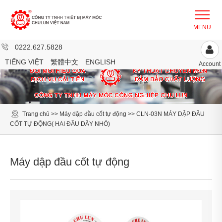
0222.627.5828
TIẾNG VIỆT
繁體中文
ENGLISH
Account
Trang chủ
>>
Máy dập đầu cốt tự động
>>
CLN-03N MÁY DẬP ĐẦU
CỐT TỰ ĐỘNG( HAI ĐẦU DÂY NHỎ)
Máy dập đầu cốt tự động